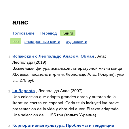
алас
Толкование
Перевод
Книги
все
электронные книги
аудиокниги
Испанский с Леопольдо Аласом. Обман
, Алас
1
Леопольдо (2019)
Важнейшая фигура испанской литературной жизни конца
XIX века, писатель и критик Леопольдо Алас (Кларин), уже
в… 275 руб
La Regenta
, Леопольдо Алас (2007)
2
Una coleccion que adapta grandes obras y autores de la
literatura escrita en espanol. Cada titulo incluye:Una breve
presentacion de la vida y obra del autor. El texto adaptado.
Una seleccion de… 155 грн (только Украина)
Корпоративная культура. Проблемы и тенденции
3