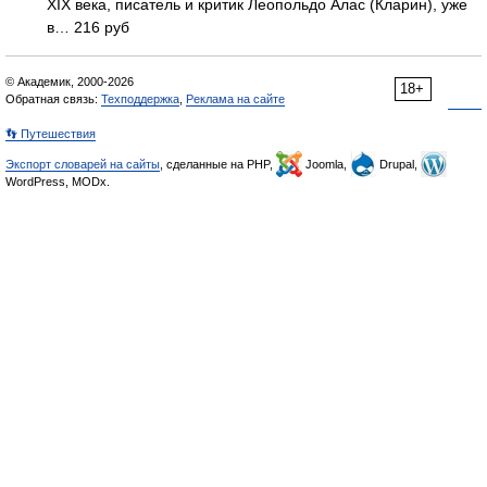
XIX века, писатель и критик Леопольдо Алас (Кларин), уже
в… 216 руб
© Академик, 2000-2026
18+
Обратная связь:
Техподдержка
,
Реклама на сайте
👣 Путешествия
Экспорт словарей на сайты
, сделанные на PHP,
Joomla,
Drupal,
WordPress, MODx.